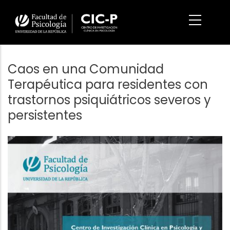
Pasar
al
contenido
principal
Caos en una Comunidad
Terapéutica para residentes con
trastornos psiquiátricos severos y
persistentes
Imagen/Afiche