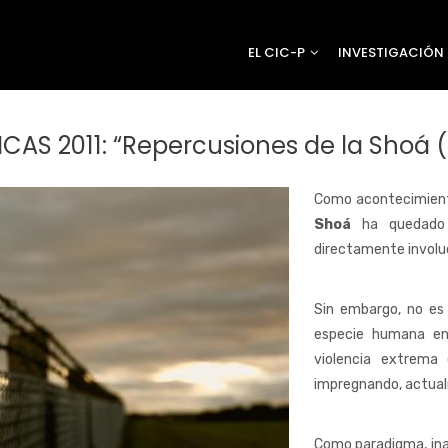
EL CIC-P
INVESTIGACIÓN
CAS 2011: “Repercusiones de la Shoá 
Como acontecimiento
Shoá
ha quedado c
directamente involu
Sin embargo, no es 
especie humana en
violencia extrema
impregnando, actual
Como paradigma, ina