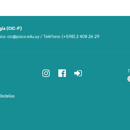
gía (CIC-P)
ico: cic@psico.edu.uy / Teléfono: (+598) 2 408 26 29
T
P
Bedelías