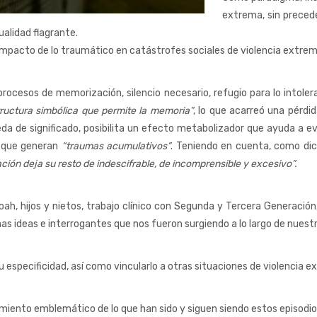
extrema, sin preced
ualidad flagrante.
l impacto de lo traumático en catástrofes sociales de violencia extre
procesos de memorización, silencio necesario, refugio para lo intoler
uctura simbólica que permite la memoria”
, lo que acarreó una pérdi
da de significado, posibilita un efecto metabolizador que ayuda a evi
” que generan
“traumas acumulativos”
. Teniendo en cuenta, como di
ación deja su resto de indescifrable, de incomprensible y excesivo”.
oah, hijos y nietos, trabajo clínico con Segunda y Tercera Generación
nas ideas e interrogantes que nos fueron surgiendo a lo largo de nuest
su especificidad, así como vincularlo a otras situaciones de violencia e
iento emblemático de lo que han sido y siguen siendo estos episodi