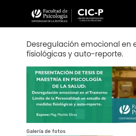
Pasar
al
contenido
principal
Desregulación emocional en el
fisiológicas y auto-reporte.
Imagen/Afiche
Galería de fotos