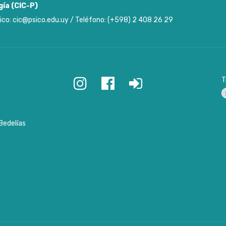
gía (CIC-P)
ico: cic@psico.edu.uy / Teléfono: (+598) 2 408 26 29
T
P
Bedelías