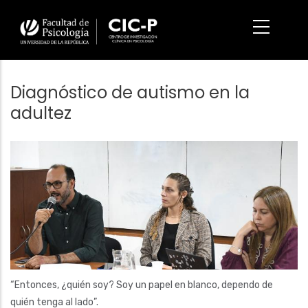
Pasar
al
contenido
principal
Diagnóstico de autismo en la
adultez
Imagen/Afiche
“Entonces, ¿quién soy? Soy un papel en blanco, dependo de
quién tenga al lado”.