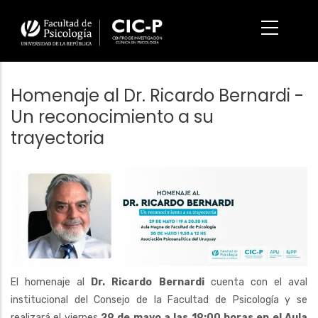
Pasar
al
contenido
principal
Homenaje al Dr. Ricardo Bernardi -
Un reconocimiento a su
trayectoria
Imagen/Afiche
El homenaje al
Dr. Ricardo Bernardi
cuenta con el aval
institucional del Consejo de la Facultad de Psicología y se
realizará el viernes
29 de mayo a las 19:00 horas en el
Aula