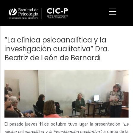
Pasar
al
contenido
principal
“La clínica psicoanalítica y la
investigación cualitativa” Dra.
Beatriz de León de Bernardi
Imagen/Afiche
El pasado jueves 11 de octubre tuvo lugar la presentación
“La
clínica psicoanalítica y la investigación cualitativa”
, a cargo de la