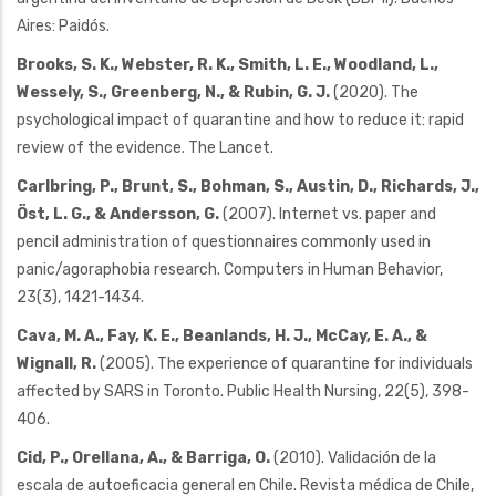
Aires: Paidós.
Brooks, S. K., Webster, R. K., Smith, L. E., Woodland, L.,
Wessely, S., Greenberg, N., & Rubin, G. J.
(2020). The
psychological impact of quarantine and how to reduce it: rapid
review of the evidence. The Lancet.
Carlbring, P., Brunt, S., Bohman, S., Austin, D., Richards, J.,
Öst, L. G., & Andersson, G.
(2007). Internet vs. paper and
pencil administration of questionnaires commonly used in
panic/agoraphobia research. Computers in Human Behavior,
23(3), 1421-1434.
Cava, M. A., Fay, K. E., Beanlands, H. J., McCay, E. A., &
Wignall, R.
(2005). The experience of quarantine for individuals
affected by SARS in Toronto. Public Health Nursing, 22(5), 398-
406.
Cid, P., Orellana, A., & Barriga, O.
(2010). Validación de la
escala de autoeficacia general en Chile. Revista médica de Chile,