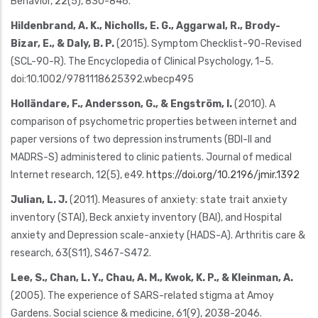
Behavior, 22(5), 830-846.
Hildenbrand, A. K., Nicholls, E. G., Aggarwal, R., Brody-
Bizar, E., & Daly, B. P.
(2015). Symptom Checklist-90-Revised
(SCL-90-R). The Encyclopedia of Clinical Psychology, 1–5.
doi:10.1002/9781118625392.wbecp495
Holländare, F., Andersson, G., & Engström, I.
(2010). A
comparison of psychometric properties between internet and
paper versions of two depression instruments (BDI-II and
MADRS-S) administered to clinic patients. Journal of medical
Internet research, 12(5), e49.
https://doi.org/10.2196/jmir.1392
Julian, L. J.
(2011). Measures of anxiety: state trait anxiety
inventory (STAI), Beck anxiety inventory (BAI), and Hospital
anxiety and Depression scale-anxiety (HADS-A). Arthritis care &
research, 63(S11), S467-S472.
Lee, S., Chan, L. Y., Chau, A. M., Kwok, K. P., & Kleinman, A.
(2005). The experience of SARS-related stigma at Amoy
Gardens. Social science & medicine, 61(9), 2038-2046.