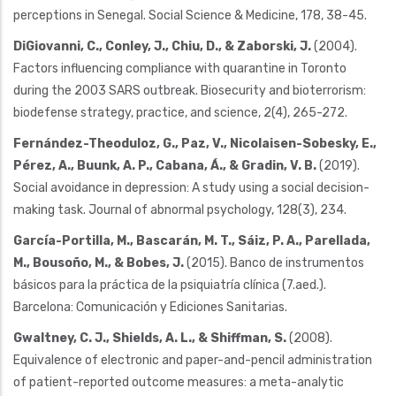
perceptions in Senegal. Social Science & Medicine, 178, 38-45.
DiGiovanni, C., Conley, J., Chiu, D., & Zaborski, J.
(2004).
Factors influencing compliance with quarantine in Toronto
during the 2003 SARS outbreak. Biosecurity and bioterrorism:
biodefense strategy, practice, and science, 2(4), 265-272.
Fernández-Theoduloz, G., Paz, V., Nicolaisen-Sobesky, E.,
Pérez, A., Buunk, A. P., Cabana, Á., & Gradin, V. B.
(2019).
Social avoidance in depression: A study using a social decision-
making task. Journal of abnormal psychology, 128(3), 234.
García-Portilla, M., Bascarán, M. T., Sáiz, P. A., Parellada,
M., Bousoño, M., & Bobes, J.
(2015). Banco de instrumentos
básicos para la práctica de la psiquiatría clínica (7.aed.).
Barcelona: Comunicación y Ediciones Sanitarias.
Gwaltney, C. J., Shields, A. L., & Shiffman, S.
(2008).
Equivalence of electronic and paper-and-pencil administration
of patient-reported outcome measures: a meta-analytic