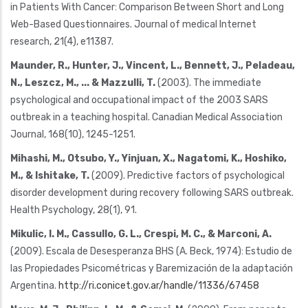
in Patients With Cancer: Comparison Between Short and Long
Web-Based Questionnaires. Journal of medical Internet
research, 21(4), e11387.
Maunder, R., Hunter, J., Vincent, L., Bennett, J., Peladeau,
N., Leszcz, M., ... & Mazzulli, T.
(2003). The immediate
psychological and occupational impact of the 2003 SARS
outbreak in a teaching hospital. Canadian Medical Association
Journal, 168(10), 1245-1251.
Mihashi, M., Otsubo, Y., Yinjuan, X., Nagatomi, K., Hoshiko,
M., & Ishitake, T.
(2009). Predictive factors of psychological
disorder development during recovery following SARS outbreak.
Health Psychology, 28(1), 91.
Mikulic, I. M., Cassullo, G. L., Crespi, M. C., & Marconi, A.
(2009). Escala de Desesperanza BHS (A. Beck, 1974): Estudio de
las Propiedades Psicométricas y Baremización de la adaptación
Argentina.
http://ri.conicet.gov.ar/handle/11336/67458