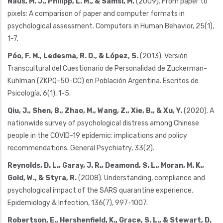
Naus, M. J., Philipp, L. M., & Samsi, M.
(2009). From paper to
pixels: A comparison of paper and computer formats in
psychological assessment. Computers in Human Behavior, 25(1),
1-7.
Póo, F. M., Ledesma, R. D., & López, S.
(2013). Versión
Transcultural del Cuestionario de Personalidad de Zuckerman-
Kuhlman (ZKPQ-50-CC) en Población Argentina. Escritos de
Psicología, 6(1), 1-5.
Qiu, J., Shen, B., Zhao, M., Wang, Z., Xie, B., & Xu, Y.
(2020). A
nationwide survey of psychological distress among Chinese
people in the COVID-19 epidemic: implications and policy
recommendations. General Psychiatry, 33(2).
Reynolds, D. L., Garay, J. R., Deamond, S. L., Moran, M. K.,
Gold, W., & Styra, R.
(2008). Understanding, compliance and
psychological impact of the SARS quarantine experience.
Epidemiology & Infection, 136(7), 997-1007.
Robertson, E., Hershenfield, K., Grace, S. L., & Stewart, D.