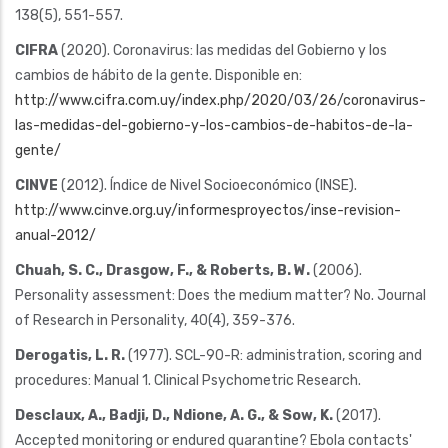
138(5), 551-557.
CIFRA
(2020). Coronavirus: las medidas del Gobierno y los
cambios de hábito de la gente. Disponible en:
http://www.cifra.com.uy/index.php/2020/03/26/coronavirus-
las-medidas-del-gobierno-y-los-cambios-de-habitos-de-la-
gente/
CINVE
(2012). Índice de Nivel Socioeconómico (INSE).
http://www.cinve.org.uy/informesproyectos/inse-revision-
anual-2012/
Chuah, S. C., Drasgow, F., & Roberts, B. W.
(2006).
Personality assessment: Does the medium matter? No. Journal
of Research in Personality, 40(4), 359-376.
Derogatis, L. R.
(1977). SCL-90-R: administration, scoring and
procedures: Manual 1. Clinical Psychometric Research.
Desclaux, A., Badji, D., Ndione, A. G., & Sow, K.
(2017).
Accepted monitoring or endured quarantine? Ebola contacts'