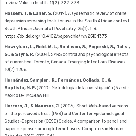
review. Value in health, 11(2), 322-333.
Hassem, T. & Laher, S.
(2019). A systematic review of online
depression screening tools for use in the South African context.
South African Journal of Psychiatry, 25(1), 1-8.
https://dx.doi.org/10.4102/sajpsychiatry.v25i0.1373
Hawryluck, L., Gold, W. L., Robinson, S., Pogorski, S., Galea,
S., & Styra, R.
(2004). SARS control and psychological effects
of quarantine, Toronto, Canada. Emerging Infectious Diseases,
10(7), 1206.
Hernández Sampieri, R., Fernández Collado, C., &
Baptista, M. P.
(2010). Metodología de la investigación (5.aed.).
México DR: McGraw Hill.
Herrero, J., & Meneses, J.
(2006). Short Web-based versions
of the perceived stress (PSS) and Center for Epidemiological
Studies-Depression (CESD) Scales: A comparison to pencil and
paper responses among Internet users. Computers in Human