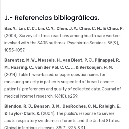
J.- Referencias bibliográficas.
Bai, Y., Lin, C. C., Lin, C. Y., Chen, J. Y., Chue, C. M., & Chou, P.
(2004). Survey of stress reactions among health care workers
involved with the SARS outbreak. Psychiatric Services, 55(9),
1055-1057.
Barentsz, M. W., Wessels, H., van Diest, P. J., Pijnappel, R.
M., Haaring, C., van der Pol, C. C., ... & Verkooijen, H. M.
(2014). Tablet, web-based, or paper questionnaires for
measuring anxiety in patients suspected of breast cancer:
patients' preferences and quality of collected data. Journal of
medical Internet research, 16(10), e239.
Blendon, R. J., Benson, J. M., DesRoches, C. M., Raleigh, E.,
& Taylor-Clark, K.
(2004). The public's response to severe
acute respiratory syndrome in Toronto and the United States.
Clinical infectious diseases, 38(7), 925-931.