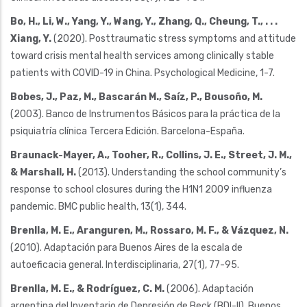
Bo, H., Li, W., Yang, Y., Wang, Y., Zhang, Q., Cheung, T., . . .
Xiang, Y.
(2020). Posttraumatic stress symptoms and attitude
toward crisis mental health services among clinically stable
patients with COVID-19 in China. Psychological Medicine, 1-7.
Bobes, J., Paz, M., Bascarán M., Saíz, P., Bousoño, M.
(2003). Banco de Instrumentos Básicos para la práctica de la
psiquiatría clínica Tercera Edición. Barcelona-España.
Braunack-Mayer, A., Tooher, R., Collins, J. E., Street, J. M.,
& Marshall, H.
(2013). Understanding the school community’s
response to school closures during the H1N1 2009 influenza
pandemic. BMC public health, 13(1), 344.
Brenlla, M. E., Aranguren, M., Rossaro, M. F., & Vázquez, N.
(2010). Adaptación para Buenos Aires de la escala de
autoeficacia general. Interdisciplinaria, 27(1), 77-95.
Brenlla, M. E., & Rodríguez, C. M.
(2006). Adaptación
argentina del Inventario de Depresión de Beck (BDI-II). Buenos