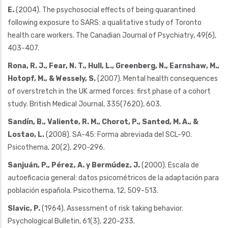
E.
(2004). The psychosocial effects of being quarantined
following exposure to SARS: a qualitative study of Toronto
health care workers. The Canadian Journal of Psychiatry, 49(6),
403-407.
Rona, R. J., Fear, N. T., Hull, L., Greenberg, N., Earnshaw, M.,
Hotopf, M., & Wessely, S.
(2007). Mental health consequences
of overstretch in the UK armed forces: first phase of a cohort
study. British Medical Journal, 335(7620), 603.
Sandín, B., Valiente, R. M., Chorot, P., Santed, M. A., &
Lostao, L.
(2008). SA-45: Forma abreviada del SCL-90.
Psicothema, 20(2), 290-296.
Sanjuán, P., Pérez, A. y Bermúdez, J.
(2000). Escala de
autoeficacia general: datos psicométricos de la adaptación para
población española. Psicothema, 12, 509-513.
Slavic, P.
(1964). Assessment of risk taking behavior.
Psychological Bulletin, 61(3), 220-233.