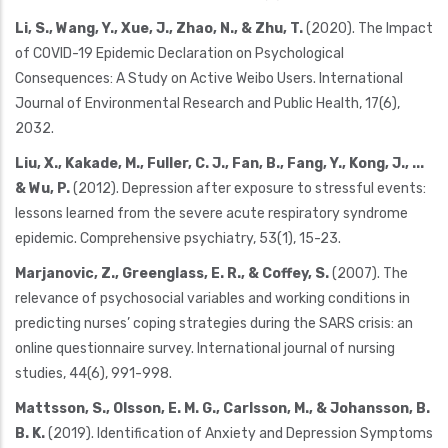
Li, S., Wang, Y., Xue, J., Zhao, N., & Zhu, T.
(2020). The Impact
of COVID-19 Epidemic Declaration on Psychological
Consequences: A Study on Active Weibo Users. International
Journal of Environmental Research and Public Health, 17(6),
2032.
Liu, X., Kakade, M., Fuller, C. J., Fan, B., Fang, Y., Kong, J., ...
& Wu, P.
(2012). Depression after exposure to stressful events:
lessons learned from the severe acute respiratory syndrome
epidemic. Comprehensive psychiatry, 53(1), 15-23.
Marjanovic, Z., Greenglass, E. R., & Coffey, S.
(2007). The
relevance of psychosocial variables and working conditions in
predicting nurses’ coping strategies during the SARS crisis: an
online questionnaire survey. International journal of nursing
studies, 44(6), 991-998.
Mattsson, S., Olsson, E. M. G., Carlsson, M., & Johansson, B.
B. K.
(2019). Identification of Anxiety and Depression Symptoms