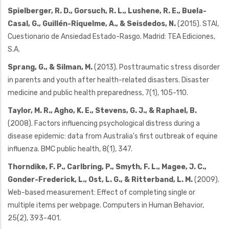
Spielberger, R. D., Gorsuch, R. L., Lushene, R. E., Buela-
Casal, G., Guillén-Riquelme, A., & Seisdedos, N.
(2015). STAI,
Cuestionario de Ansiedad Estado-Rasgo. Madrid: TEA Ediciones,
S.A.
Sprang, G., & Silman, M.
(2013). Posttraumatic stress disorder
in parents and youth after health-related disasters. Disaster
medicine and public health preparedness, 7(1), 105-110.
Taylor, M. R., Agho, K. E., Stevens, G. J., & Raphael, B.
(2008). Factors influencing psychological distress during a
disease epidemic: data from Australia's first outbreak of equine
influenza. BMC public health, 8(1), 347.
Thorndike, F. P., Carlbring, P., Smyth, F. L., Magee, J. C.,
Gonder-Frederick, L., Ost, L. G., & Ritterband, L. M.
(2009).
Web-based measurement: Effect of completing single or
multiple items per webpage. Computers in Human Behavior,
25(2), 393-401.