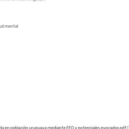
lud mental
ida en población uruguaya mediante EEG y potenciales evocados.pdf
(