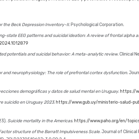
r the Beck Depression Inventory-II
. Psychological Corporation.
ng-state EEG patterns and suicidal ideation: A review of frontal alph
.2024.1012879
ted potentials and suicidal behavior: A meta-analytic review
. Clinical 
r and neurophysiology: The role of prefrontal cortex dysfunction
. Jour
ecciones demográficas y datos de salud mental en Uruguay
.
https://
e suicidio en Uruguay 2023
.
https://www.gub.uy/ministerio-salud-pu
23).
Suicide mortality in the Americas
.
https://www.paho.org/en/topics
Factor structure of the Barratt Impulsiveness Scale
. Journal of Clinica