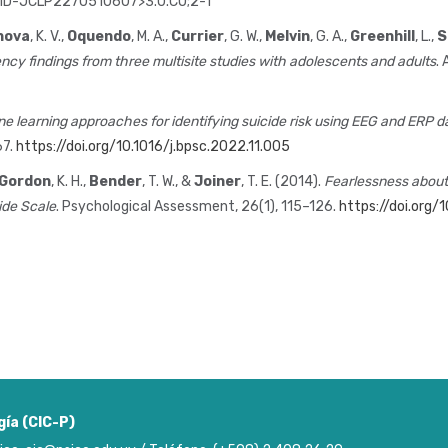
AID-JCLP2270510607>3.0.CO;2-1
hova
, K. V.,
Oquendo
, M. A.,
Currier
, G. W.,
Melvin
, G. A.,
Greenhill
, L.,
S
stency findings from three multisite studies with adolescents and adults
.
e learning approaches for identifying suicide risk using EEG and ERP d
67.
https://doi.org/10.1016/j.bpsc.2022.11.005
Gordon
, K. H.,
Bender
, T. W., &
Joiner
, T. E. (2014).
Fearlessness about
cide Scale
. Psychological Assessment, 26(1), 115–126.
https://doi.org
gía (CIC-P)