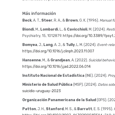
Más información
Beck
, A. T.,
Steer
, R. A., &
Brown
, G. K. (1996).
Manual fo
Biondi
, M.,
Lombardi
, L., &
Cavicchioli
, M. (2024).
Resti
Psychiatry, 15, 1012879.
https://doi.org/10.3389/fpsyt
Bomyea
, J.,
Lang
, A. J., &
Tully
, L. M. (2024).
Event-rela
https://doi.org/10.1016/j.clinph.2023.11.007
Hansenne
, M., &
Grandjean
, A. (2022).
Suicidal behavio
https://doi.org/10.1016/j.jad.2022.06.014
Instituto Nacional de Estadística
(INE). (2024).
Proy
Ministerio de Salud Pública
(MSP). (2024).
Datos sobr
suicidio-uruguay-2023
Organización Panamericana de la Salud
(OPS). (20
Patton
, J. H.,
Stanford
, M. S., &
Barratt
, E. S. (1995).