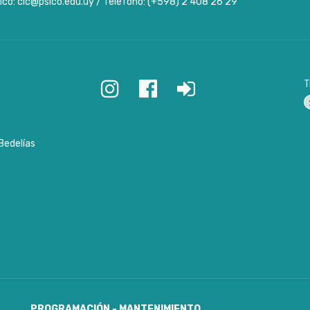
ico: cic@psico.edu.uy / Teléfono: (+598) 2 408 26 29
T
P
Bedelías
PROGRAMACIÓN - MANTENIMIENTO