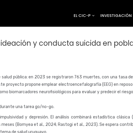
EL CIC-P
INVESTIGACIÓN
 ideación y conducta suicida en pob
de salud pública: en 2023 se registraron 763 muertes, con una tasa d
 Este proyecto propone emplear electroencefalografía (EEG) en reposo
mo biomarcadores neurofisiológicos para evaluar y predecir el riesgo 
 durante una tarea go/no-go.
, impulsividad y depresión. El análisis combinará estadística clás
 meses (Bomyea et al., 2024; Rastogi et al., 2023). Se espera contrib
istema de salud uruguayo.