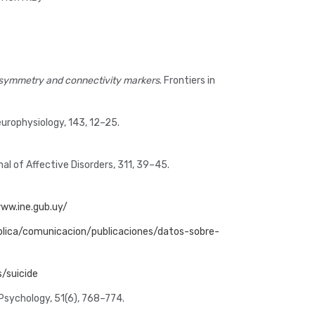
a asymmetry and connectivity markers
. Frontiers in
Neurophysiology, 143, 12–25.
nal of Affective Disorders, 311, 39–45.
www.ine.gub.uy/
blica/comunicacion/publicaciones/datos-sobre-
/suicide
l Psychology, 51(6), 768–774.