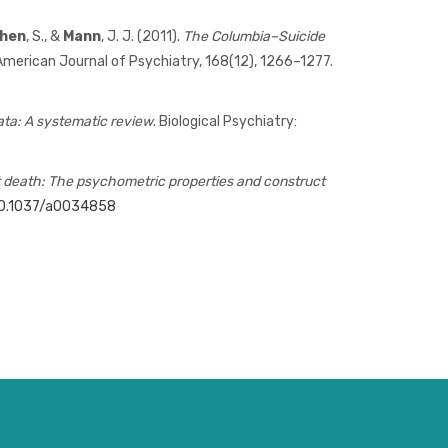
hen
, S., &
Mann
, J. J. (2011).
The Columbia–Suicide
 American Journal of Psychiatry, 168(12), 1266–1277.
ata: A systematic review
. Biological Psychiatry:
 death: The psychometric properties and construct
/10.1037/a0034858