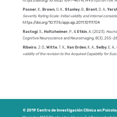
https://doi.org/10.1002/1097-4679(199511)51:6
<768::
Posner
, K.,
Brown
, G. K.,
Stanley
, B.,
Brent
, D. A.,
Yers
Severity Rating Scale: Initial validity and internal consi
https://doi.org/10.1176/appi.ajp.2011.10111704
Rastogi
, S.,
Holtzheimer
, P., &
Etkin
, A. (2023).
Machin
Cognitive Neuroscience and Neuroimaging, 8(3), 255–2
Ribeiro
, J. D.,
Witte
, T. K.,
Van Orden
, K. A.,
Selby
, E. A.,
validity of the revision to the Acquired Capability for Sui
© 2019
Centro de Investigación Clínica en Psicolo