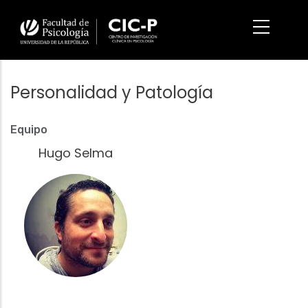
Pasar
al
contenido
principal
Personalidad y Patología
Equipo
Hugo Selma
Fotografía