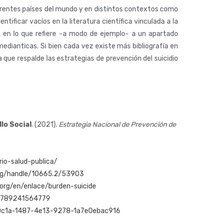
diferentes países del mundo y en distintos contextos como
entificar vacíos en la literatura científica vinculada a la
e, en lo que refiere -a modo de ejemplo- a un apartado
medianticas. Si bien cada vez existe más bibliografía en
a que respalde las estrategias de prevención del suicidio
lo Social
. (2021).
Estrategia Nacional de Prevención de
io-salud-publica/
.org/handle/10665.2/53903
org/en/enlace/burden-suicide
m/9789241564779
f9f0c1a-1487-4e13-9278-1a7e0ebac916