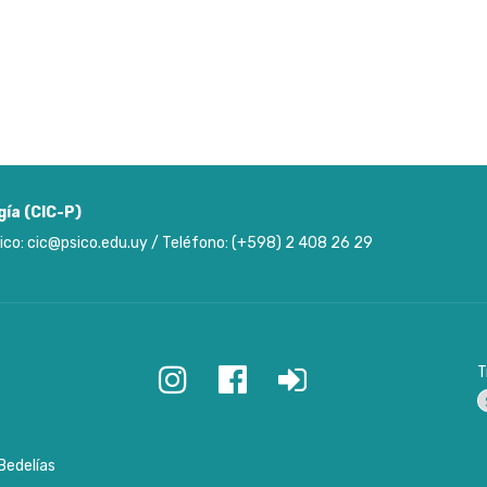
gía (CIC-P)
ico: cic@psico.edu.uy / Teléfono: (+598) 2 408 26 29
T
P
Bedelías