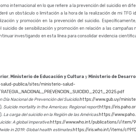
l como internacional en lo que refiere a la prevención del suicidio en 
sideré un obstáculo o limitación a la hora de la realización de mi TFG id
bilización y promoción en la prevención del suicidio. Específicament
l suicidio de sensibilización y promoción en relación a las campañas 
tinuar investigando en esta línea para consolidar evidencia científic
erior
,
Ministerio de Educación y Cultura
y
Ministerio de Desarrol
salud-publica/sites/ministerio-salud-
_ESTRATEGIA_NACIONAL_PREVENCION_SUICIDIO_2021_2025.pdf
 Día Nacional de Prevención del Suicidio
.
https://www.gub.uy/minister
).
Suicide mortality in the Americas: Regional report
.
https://iris.paho
).
La carga del suicidio en la Región de las Américas
.
https://www.paho.
icide: A global imperative
.
https://www.who.int/publications/i/ite
wide in 2019: Global health estimates
.
https://iris.who.int/items/c