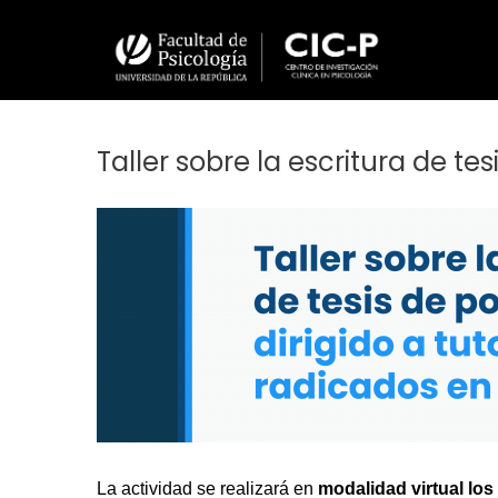
Pasar
al
contenido
principal
Taller sobre la escritura de te
Imagen/Afiche
La actividad se realizará en 
modalidad virtual los