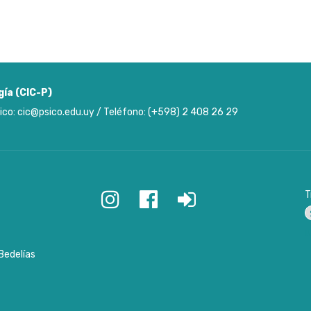
gía (CIC-P)
ico: cic@psico.edu.uy / Teléfono: (+598) 2 408 26 29
T
P
Bedelías