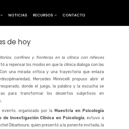
NOTICIAS
RECURSOS
CONTACTO
ias de hoy
ritorios, confines y fronteras en la clínica con niñeces
itó a repensar los modos en que la clínica dialoga con las
 Con una mirada crítica y una trayectoria que enlaza
rdisciplinariedad, Mercedes Minnicelli propuso abrir el
inesperado, donde el juego, la palabra y la escucha se
tas para transformar los desiertos subjetivos en
.
l evento, organizado por la
Maestría en Psicología
o de Investigación Clínica en Psicología
, estuvo a
chel Dibarboure, quien presentó a la ponente invitada, la