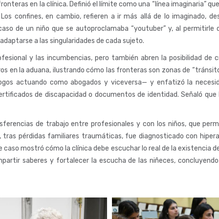
fronteras en la clínica. Definió el límite como una “línea imaginaria”
 Los confines, en cambio, refieren a ir más allá de lo imaginado, d
so de un niño que se autoproclamaba “youtuber” y, al permitirle des
adaptarse a las singularidades de cada sujeto.
rofesional y las incumbencias, pero también abren la posibilidad de 
os en la aduana, ilustrando cómo las fronteras son zonas de “tránsito
cólogos actuando como abogados y viceversa— y enfatizó la necesid
ertificados de discapacidad o documentos de identidad. Señaló que l
ansferencias de trabajo entre profesionales y con los niños, que per
e, tras pérdidas familiares traumáticas, fue diagnosticado con hiper
 caso mostró cómo la clínica debe escuchar lo real de la existencia del
artir saberes y fortalecer la escucha de las niñeces, concluyendo q