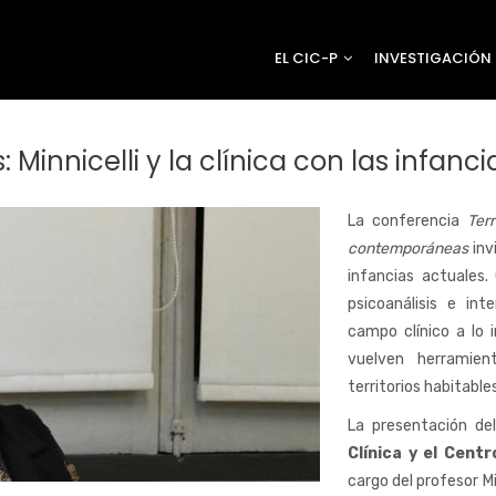
EL CIC-P
INVESTIGACIÓN
s: Minnicelli y la clínica con las infanc
La conferencia
Ter
contemporáneas
inv
infancias actuales.
psicoanálisis e inte
campo clínico a lo 
vuelven herramien
territorios habitables
La presentación de
Clínica y el Centr
cargo del profesor Mi