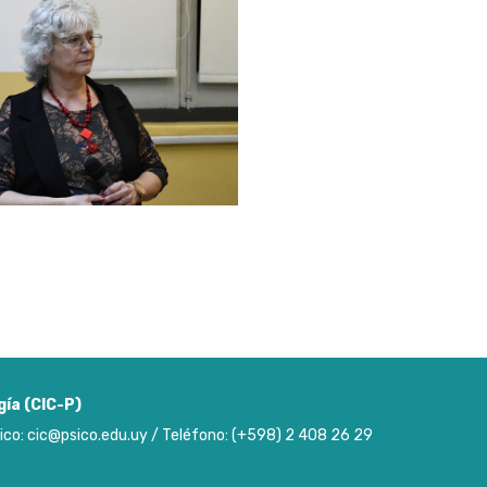
gía (CIC-P)
ico: cic@psico.edu.uy / Teléfono: (+598) 2 408 26 29