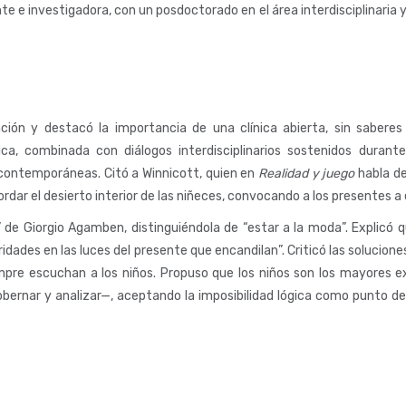
e e investigadora, con un posdoctorado en el área interdisciplinaria y 
itación y destacó la importancia de una clínica abierta, sin saber
ca, combinada con diálogos interdisciplinarios sostenidos durant
contemporáneas. Citó a Winnicott, quien en
Realidad y juego
habla de
bordar el desierto interior de las niñeces, convocando a los presentes 
de Giorgio Agamben, distinguiéndola de “estar a la moda”. Explicó q
dades en las luces del presente que encandilan”. Criticó las solucion
mpre escuchan a los niños. Propuso que los niños son los mayores e
gobernar y analizar—, aceptando la imposibilidad lógica como punto de