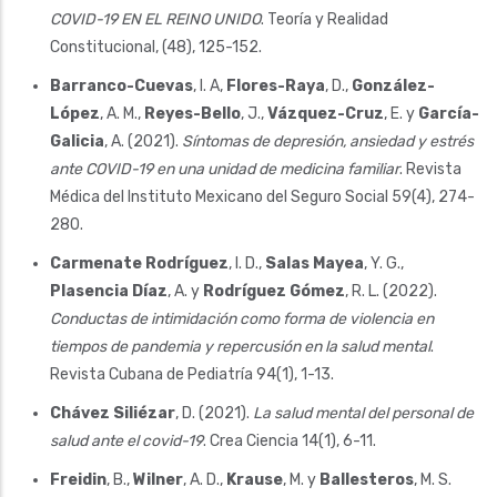
COVID-19 EN EL REINO UNIDO
. Teoría y Realidad
Constitucional, (48), 125-152.
Barranco-Cuevas
, I. A,
Flores-Raya
, D.,
González-
López
, A. M.,
Reyes-Bello
, J.,
Vázquez-Cruz
, E. y
García-
Galicia
, A. (2021).
Síntomas de depresión, ansiedad y estrés
ante COVID-19 en una unidad de medicina familiar
. Revista
Médica del Instituto Mexicano del Seguro Social 59(4), 274-
280.
Carmenate Rodríguez
, I. D.,
Salas Mayea
, Y. G.,
Plasencia Díaz
, A. y
Rodríguez Gómez
, R. L. (2022).
Conductas de intimidación como forma de violencia en
tiempos de pandemia y repercusión en la salud mental
.
Revista Cubana de Pediatría 94(1), 1-13.
Chávez Siliézar
, D. (2021).
La salud mental del personal de
salud ante el covid-19
. Crea Ciencia 14(1), 6-11.
Freidin
, B.,
Wilner
, A. D.,
Krause
, M. y
Ballesteros
, M. S.