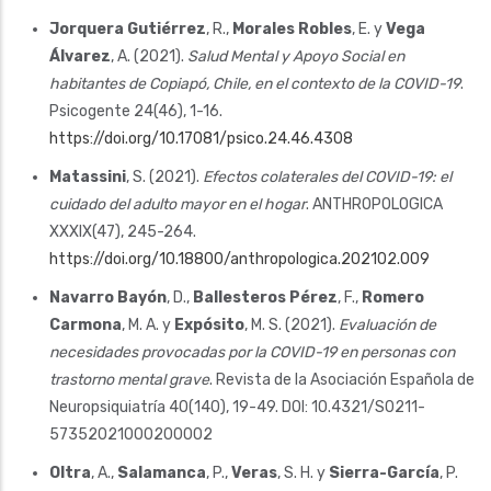
Jorquera Gutiérrez
, R.,
Morales Robles
, E. y
Vega
Álvarez
, A. (2021).
Salud Mental y Apoyo Social en
habitantes de Copiapó, Chile, en el contexto de la COVID-19
.
Psicogente 24(46), 1-16.
https://doi.org/10.17081/psico.24.46.4308
Matassini
, S. (2021).
Efectos colaterales del COVID-19: el
cuidado del adulto mayor en el hogar
. ANTHROPOLOGICA
XXXIX(47), 245-264.
https://doi.org/10.18800/anthropologica.202102.009
Navarro Bayón
, D.,
Ballesteros Pérez
, F.,
Romero
Carmona
, M. A. y
Expósito
, M. S. (2021).
Evaluación de
necesidades provocadas por la COVID-19 en personas con
trastorno mental grave
. Revista de la Asociación Española de
Neuropsiquiatría 40(140), 19-49. DOI: 10.4321/S0211-
57352021000200002
Oltra
, A.,
Salamanca
, P.,
Veras
, S. H. y
Sierra-García
, P.