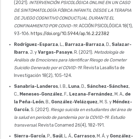
(2021).
INTERVENCIÓN PSICOLÓGICA ONLINE EN UN CASO
DE SINTOMATOLOGÍA FÓBICA INFANTIL DESDE LA TERAPIA
DE JUEGO COGNITIVO CONDUCTUAL DURANTE EL
CONFINAMIENTO POR COVID-19
. ACCIÓN PSICOLÓGICA 18(1),
93-106.
https://doi.org/10.5944/ap.16.2.22382
Rodríguez-Esparza
, L.,
Barraza-Barraza
, D.,
Salazar-
Ibarra
, J. y
Vargas-Pasaye
, R. (2021).
Metodología de
Análisis de Emociones para Identificar Riesgo de Cometer
Suicidio Generado por el COVID-19
. Revista Lasallista de
Investigación 18(2), 105-124.
Sanabria-Landeros
, I. B.,
Luna
, D.,
Sánchez-Sánchez
,
C.,
Meneses-González
, F.,
Lezana-Fernández
, M. A.,
de
la Peña-León
, B.,
González-Velázquez
, M. S. y
Méndez-
García
, S. (2021).
Riesgo suicida en estudiantes del área de
la salud en periodo de pandemia por la COVID-19. Estudio
transversal
. Revista Conamed 26(4), 182-191.
Sierra-García
, P.,
Saúl
, L. Á.,
Carrasco
, M. Á. y
González-