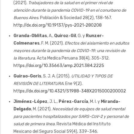
(2021).
Trabajadores de la salud en el primer nivel de
atención durante la pandemia COVID-19 en el conurbano de
Buenos Aires
. Población & Sociedad 28(2), 138-167.
http://dx.doi.org/10.19137/pys-2021-280208
Granda-Oblitas
, A.,
Quiroz-Gil
, G. y
Runzer-
Colmenares
, F. M. (2021).
Efectos del aislamiento en adultos
mayores durante la pandemia de COVID-19: una revisión de
la literatura
. Acta Medica Peruana 38(4), 305-312.
https://doi.org/10.35663/amp.2021.384.2225
Guirao-Goris
, S. J. A. (2015).
UTILIDAD Y TIPOS DE
REVISIÓN DE LITERATURA
. Ene 9(2).
https://dx.doi.org/10.4321/S1988-348X2015000200002
Jiménez-López
, J. L.,
Pérez-García
, M. I. y
Miranda-
Delgado
, M. (2021).
Necesidad de equipos de salud mental
para pacientes hospitalizados por SARS-CoV-2 y personal de
salud de primera línea
. Revista Médica del Instituto
Mexicano del Seguro Social 59(4), 339-346.