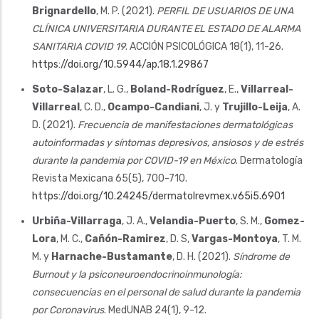
Brignardello
, M. P. (2021).
PERFIL DE USUARIOS DE UNA
CLÍNICA UNIVERSITARIA DURANTE EL ESTADO DE ALARMA
SANITARIA COVID 19
. ACCIÓN PSICOLÓGICA 18(1), 11-26.
https://doi.org/10.5944/ap.18.1.29867
Soto-Salazar
, L. G.,
Boland-Rodríguez
, E.,
Villarreal-
Villarreal
, C. D.,
Ocampo-Candiani
, J. y
Trujillo-Leija
, A.
D. (2021).
Frecuencia de manifestaciones dermatológicas
autoinformadas y síntomas depresivos, ansiosos y de estrés
durante la pandemia por COVID-19 en México
. Dermatología
Revista Mexicana 65(5), 700-710.
https://doi.org/10.24245/dermatolrevmex.v65i5.6901
Urbiña-Villarraga
, J. A.,
Velandia-Puerto
, S. M.,
Gomez-
Lora
, M. C.,
Cañón-Ramirez
, D. S,
Vargas-Montoya
, T. M.
M. y
Harnache-Bustamante
, D. H. (2021).
Síndrome de
Burnout y la psiconeuroendocrinoinmunología:
consecuencias en el personal de salud durante la pandemia
por Coronavirus
. MedUNAB 24(1), 9-12.