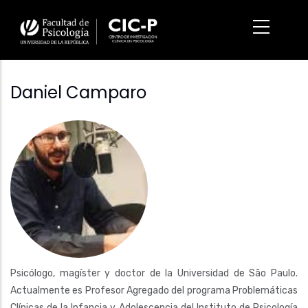
Pasar
al
contenido
principal
Daniel Camparo
Fotografía
Psicólogo, magíster y doctor de la Universidad de São Paulo.
Actualmente es Profesor Agregado del programa Problemáticas
Clínicas de la Infancia y Adolescencia del Instituto de Psicología