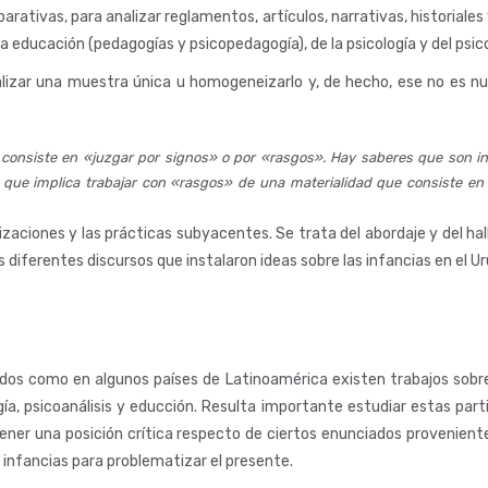
ativas, para analizar reglamentos, artículos, narrativas, historiales y
 la educación (pedagogías y psicopedagogía), de la psicología y del psico
lizar una muestra única u homogeneizarlo y, de hecho, ese no es nue
 consiste en «juzgar por signos» o por «rasgos». Hay saberes que son ind
» que implica trabajar con «rasgos» de una materialidad que consiste e
rizaciones y las prácticas subyacentes. Se trata del abordaje y del 
s diferentes discursos que instalaron ideas sobre las infancias en el 
dos como en algunos países de Latinoamérica existen trabajos sobre 
gía, psicoanálisis y educción. Resulta importante estudiar estas part
 tener una posición crítica respecto de ciertos enunciados provenien
 infancias para problematizar el presente.