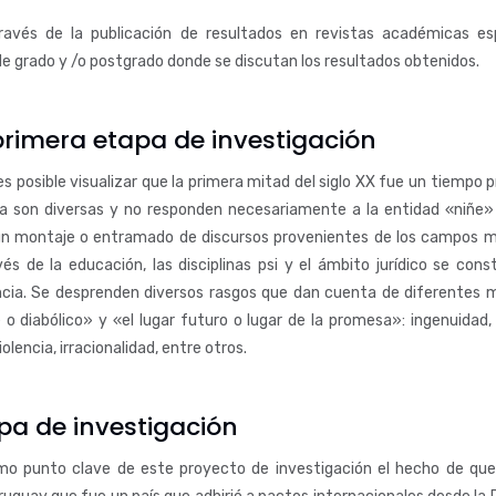
avés de la publicación de resultados en revistas académicas espe
 de grado y /o postgrado donde se discutan los resultados obtenidos.
 primera etapa de investigación
 posible visualizar que la primera mitad del siglo XX fue un tiempo pr
ncia son diversas y no responden necesariamente a la entidad «niñ
un montaje o entramado de discursos provenientes de los campos médic
vés de la educación, las disciplinas psi y el ámbito jurídico se con
ancia. Se desprenden diversos rasgos que dan cuenta de diferentes m
 o diabólico» y «el lugar futuro o lugar de la promesa»: ingenuidad, vu
iolencia, irracionalidad, entre otros.
pa de investigación
o punto clave de este proyecto de investigación el hecho de que 