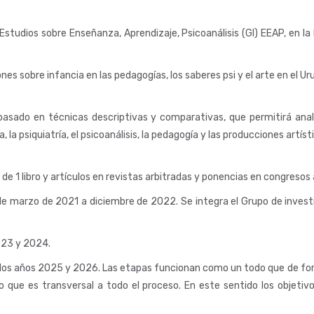
Estudios sobre Enseñanza, Aprendizaje, Psicoanálisis (GI) EEAP, en l
es sobre infancia en las pedagogías, los saberes psi y el arte en el U
asado en técnicas descriptivas y comparativas, que permitirá analiza
 la psiquiatría, el psicoanálisis, la pedagogía y las producciones artís
e 1 libro y artículos en revistas arbitradas y ponencias en congresos 
sde marzo de 2021 a diciembre de 2022. Se integra el Grupo de invest
023 y 2024.
n los años 2025 y 2026. Las etapas funcionan como un todo que de form
o que es transversal a todo el proceso. En este sentido los objeti