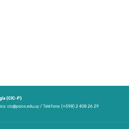
gía (CIC-P)
ico: cic@psico.edu.uy / Teléfono: (+598) 2 408 26 29