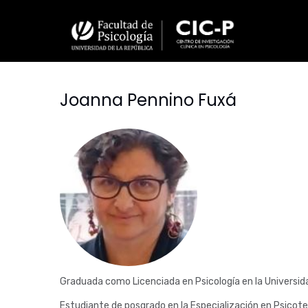
Pasar
al
contenido
principal
Joanna Pennino Fuxá
Fotografía
Graduada como Licenciada en Psicología en la Universida
Estudiante de posgrado en la Especialización en Psicote