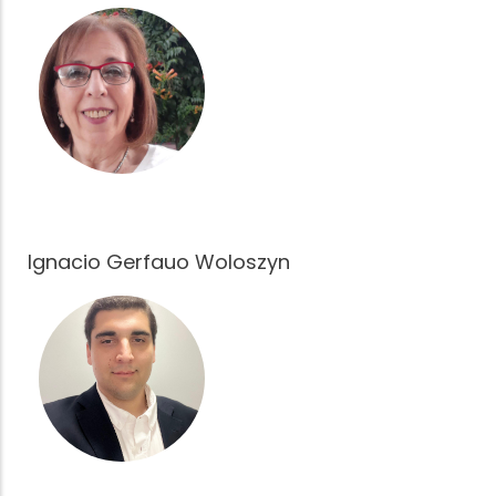
Ignacio Gerfauo Woloszyn
Fotografía