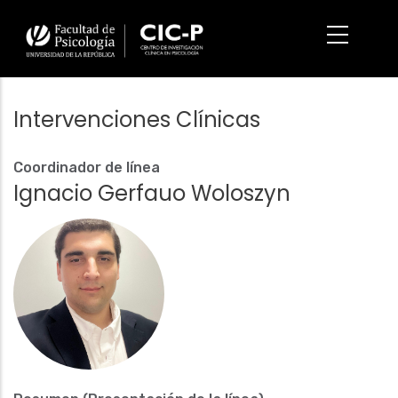
Pasar
al
contenido
principal
Intervenciones Clínicas
Coordinador de línea
Ignacio Gerfauo Woloszyn
Fotografía