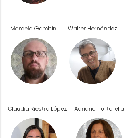
Marcelo Gambini
Walter Hernández
Fotografía
Fotografía
Claudia Riestra López
Adriana Tortorella
Fotografía
Fotografía