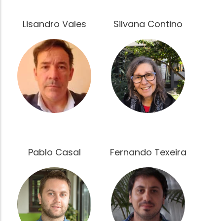
Lisandro Vales
Silvana Contino
Fotografía
Fotografía
Pablo Casal
Fernando Texeira
Fotografía
Fotografía